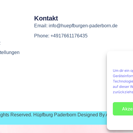
Kontakt
Email: info@huepfburgen-paderborn.de
Phone: +4917661176435
z
tellungen
Um dir ein 
Geräteinfor
Technologie
auf dieser W
zurückziehs
Akze
Rights Reserved. Hüpfburg Paderborn Designed By Agentur Pus