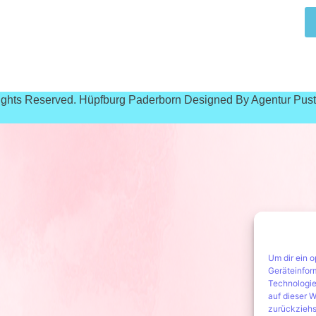
Rights Reserved. Hüpfburg Paderborn Designed By Agentur Pus
Um dir ein 
Geräteinfor
Technologie
auf dieser W
zurückziehs