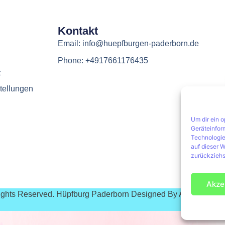
Kontakt
Email: info@huepfburgen-paderborn.de
Phone: +4917661176435
z
tellungen
Um dir ein 
Geräteinfor
Technologie
auf dieser W
zurückziehs
Akze
Rights Reserved. Hüpfburg Paderborn Designed By Agentur Pus