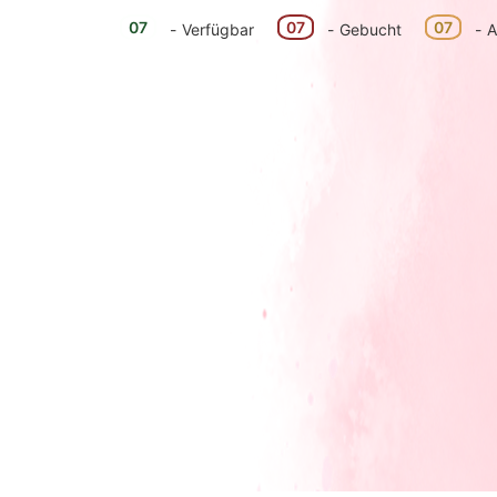
07
07
07
-
Verfügbar
-
Gebucht
-
A