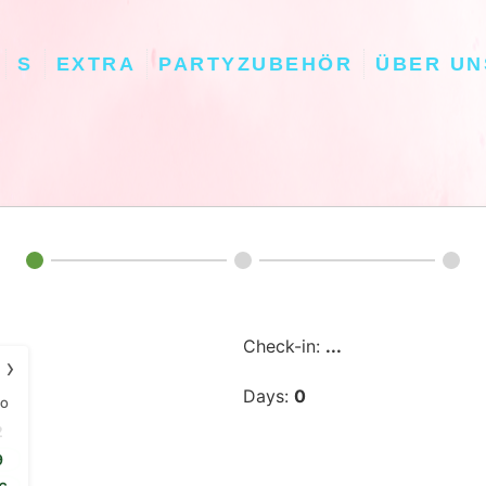
S
EXTRA
PARTYZUBEHÖR
ÜBER UN
Check-in:
...
›
Days:
0
SO
2
9