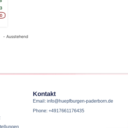
6
3
0
-
Ausstehend
Kontakt
Email: info@huepfburgen-paderborn.de
Phone: +4917661176435
z
tellungen