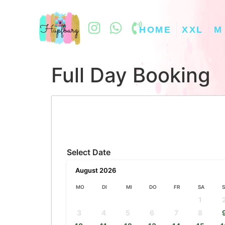
HOME
XXL
M
Full Day Booking
Select Date
August
2026
MO
DI
MI
DO
FR
SA
1
3
4
5
6
7
8