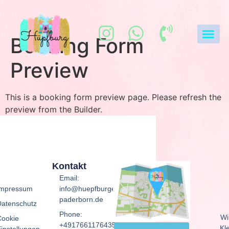
Booking Form
Preview
This is a booking form preview page. Please refresh the
preview from the Builder.
Kontakt
Email:
Impressum
info@huepfburgen-
paderborn.de
Datenschutz
Phone:
Wi
Cookie
+4917661176435
Kl