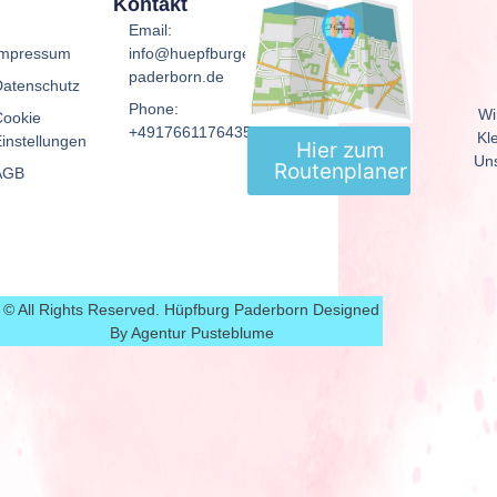
Kontakt
Email:
Impressum
info@huepfburgen-
paderborn.de
Datenschutz
Phone:
Wi
Cookie
+4917661176435
Kl
instellungen
Hier zum
Uns
Routenplaner
AGB
© All Rights Reserved. Hüpfburg Paderborn Designed
By Agentur Pusteblume