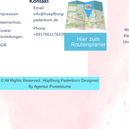
Kontakt
Email:
Impressum
info@huepfburgen-
paderborn.de
Datenschutz
Phone:
Wi
Cookie
+4917661176435
Kl
instellungen
Hier zum
Uns
Routenplaner
AGB
© All Rights Reserved. Hüpfburg Paderborn Designed
By Agentur Pusteblume