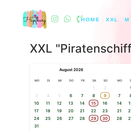
HOME
XXL
M
XXL "Piratenschiff
August
2026
MO
DI
MI
DO
FR
SA
SO
MO
1
2
3
4
5
6
7
8
9
7
10
11
12
13
14
15
16
14
1
17
18
19
20
21
22
23
21
2
24
25
26
27
28
29
30
28
2
31