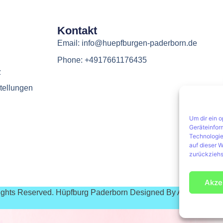
Kontakt
Email: info@huepfburgen-paderborn.de
Phone: +4917661176435
z
tellungen
Um dir ein 
Geräteinfor
Technologie
auf dieser W
zurückziehs
Akze
Rights Reserved. Hüpfburg Paderborn Designed By Agentur Pus