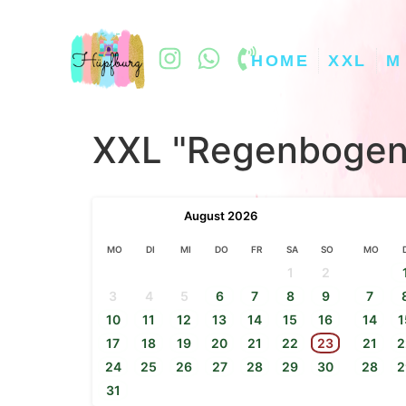
HOME
XXL
M
XXL "Regenbogen
August
2026
MO
DI
MI
DO
FR
SA
SO
MO
1
2
3
4
5
6
7
8
9
7
10
11
12
13
14
15
16
14
1
17
18
19
20
21
22
23
21
2
24
25
26
27
28
29
30
28
2
31