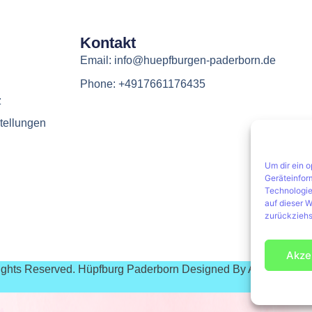
Kontakt
Email: info@huepfburgen-paderborn.de
Phone: +4917661176435
z
tellungen
Um dir ein 
Geräteinfor
Technologie
auf dieser W
zurückziehs
Akze
Rights Reserved. Hüpfburg Paderborn Designed By Agentur Pus